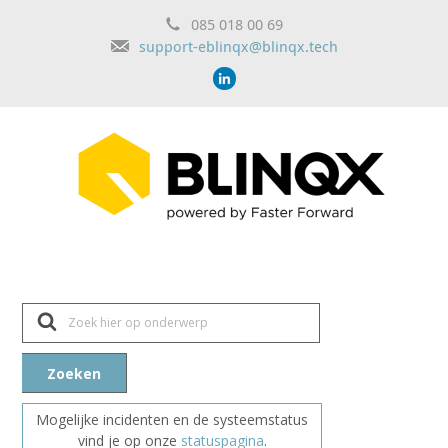
085 018 00 69
support-eblinqx@blinqx.tech
Z
o
e
k
n
Zoeken
a
a
r
Mogelijke incidenten en de systeemstatus
vind je op onze
statuspagina
.