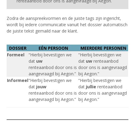
renteaanbod door ons is aangevraagd bij Aegon.
Zodra de aanspreekvormen en de juiste tags zijn ingericht,
wordt bij iedere communicatie vanuit het dossier automatisch
de juiste tekst gemaild naar de klant.
DOSSIER
EÉN PERSOON
MEERDERE PERSONEN
Formeel
“Hierbij bevestigen we
“Hierbij bevestigen we
dat
uw
dat
uw
renteaanbod
renteaanbod door ons is
door ons is aangevraagd
aangevraagd bij Aegon.”
bij Aegon.”
Informeel
“Hierbij bevestigen we
“Hierbij bevestigen we
dat
jouw
dat
jullie
renteaanbod
renteaanbod door ons is
door ons is aangevraagd
aangevraagd bij Aegon.”
bij Aegon.”