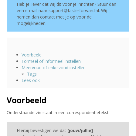
Heb je liever dat wij dit voor je inrichten? Stuur dan
een e-mail naar support@fasterforward.nl. Wij
nemen dan contact met je op voor de
mogelijkheden.
Voorbeeld
Formeel of informeel instellen
Meervoud of enkelvoud instellen
Tags
Lees ook
Voorbeeld
Onderstaande zin staat in een correspondentietekst.
Hierbij bevestigen we dat
[jouw/jullie]