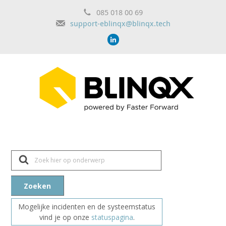
085 018 00 69
support-eblinqx@blinqx.tech
Z
o
e
k
n
Zoeken
a
a
r
Mogelijke incidenten en de systeemstatus
vind je op onze
statuspagina
.