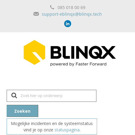
085 018 00 69
support-eblinqx@blinqx.tech
Z
o
e
k
n
Zoeken
a
a
r
Mogelijke incidenten en de systeemstatus
vind je op onze
statuspagina
.