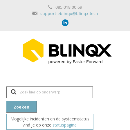
085 018 00 69
support-eblinqx@blinqx.tech
Z
o
e
k
n
Zoeken
a
a
r
Mogelijke incidenten en de systeemstatus
vind je op onze
statuspagina
.