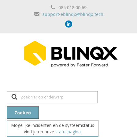
085 018 00 69
support-eblinqx@blinqx.tech
Z
o
e
k
n
Zoeken
a
a
r
Mogelijke incidenten en de systeemstatus
vind je op onze
statuspagina
.