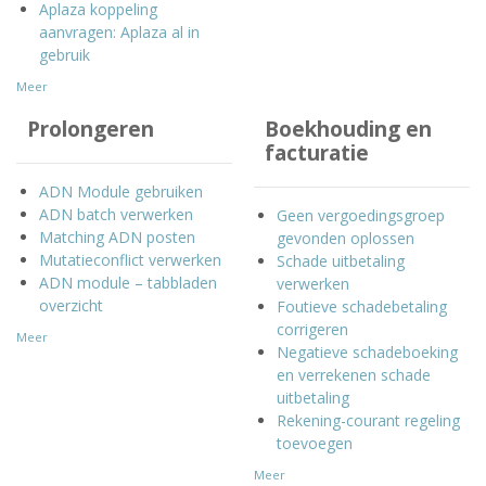
Aplaza koppeling
aanvragen: Aplaza al in
gebruik
Meer
Prolongeren
Boekhouding en
facturatie
ADN Module gebruiken
ADN batch verwerken
Geen vergoedingsgroep
Matching ADN posten
gevonden oplossen
Mutatieconflict verwerken
Schade uitbetaling
ADN module – tabbladen
verwerken
overzicht
Foutieve schadebetaling
corrigeren
Meer
Negatieve schadeboeking
en verrekenen schade
uitbetaling
Rekening-courant regeling
toevoegen
Meer