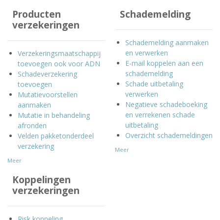
Producten
Schademelding
verzekeringen
Schademelding aanmaken
en verwerken
Verzekeringsmaatschappij
E-mail koppelen aan een
toevoegen ook voor ADN
schademelding
Schadeverzekering
Schade uitbetaling
toevoegen
verwerken
Mutatievoorstellen
Negatieve schadeboeking
aanmaken
en verrekenen schade
Mutatie in behandeling
uitbetaling
afronden
Overzicht schademeldingen
Velden pakketonderdeel
verzekering
Meer
Meer
Koppelingen
verzekeringen
Risk koppeling