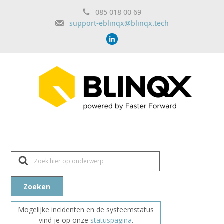
085 018 00 69
support-eblinqx@blinqx.tech
Z
o
e
k
n
Zoeken
a
a
r
Mogelijke incidenten en de systeemstatus
vind je op onze
statuspagina
.