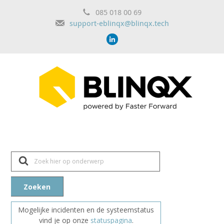
085 018 00 69
support-eblinqx@blinqx.tech
Z
o
e
k
n
Zoeken
a
a
r
Mogelijke incidenten en de systeemstatus
vind je op onze
statuspagina
.