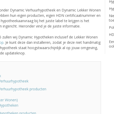
Hy
Hy
ronder Dynamic Verhuurhypotheek en Dynamic Lekker Wonen
ebben hun eigen producten, eigen HDN certificaatnummer en
Ni
to
otheekaanvraag bij het juiste label te krijgen is het
n ingericht. Hieronder vind je de juiste informatie.
Po
HD
5 zullen wij Dynamic Hypotheken inclusief de Lekker Wonen
Ee
op
. Je kunt deze dan installeren, zodat je deze niet handmatig
oo
hypotheek staat hoogstwaarschijnlijk al op jouw omgeving,
 de updateknop.
k
erhuurhypotheek
erhuurhypotheek producten
ker Wonen)
Hypotheken
ypotheken producten