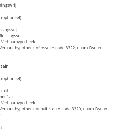
ingsvrij
(optioneel)
ssingsvrij
lossingsvrij
 Verhuurhypotheek
Verhuur hypotheek Aflosvrij = code 3322, naam Dynamic
tair
(optioneel)
iteit
nuïtair
 Verhuurhypotheek
 Verhuur hypotheek Annuiteiten = code 3320, naam Dynamic
n
ir