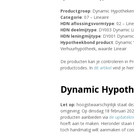
Productgroep
: Dynamic Hypotheken 
Categorie
: 07 – Lineaire
HDN aflossingsvormtype
: 02 – Line
HDN deelmijtype
: DY003 Dynamic Li
HDN leningmijtype
: DY001 Dynamic
Hypotheekbond product
: Dynamic 
Verhuurhypotheek, waarde Lineair
De producten kan je controleren in 
productcodes. In
dit artikel
vind je hie
Dynamic Hypoth
Let op:
hoogstwaarschijnlijk staat de
omgeving. Op dinsdag 18 februari 202
producten aanbieden via
de updatekn
hoeft aan te maken. Hieronder staan 
toch handmatig wilt aanmaken of cont