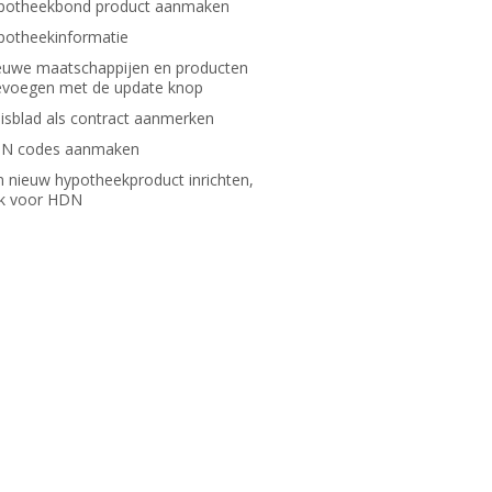
potheekbond product aanmaken
potheekinformatie
euwe maatschappijen en producten
evoegen met de update knop
lisblad als contract aanmerken
N codes aanmaken
n nieuw hypotheekproduct inrichten,
k voor HDN