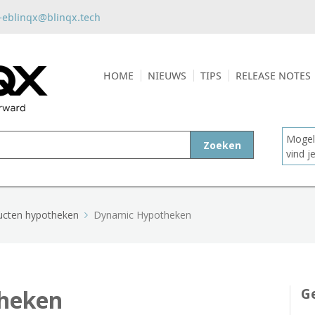
-eblinqx@blinqx.tech
HOME
NIEUWS
TIPS
RELEASE NOTES
Mogeli
Zoeken
vind 
ucten hypotheken
Dynamic Hypotheken
heken
Ge