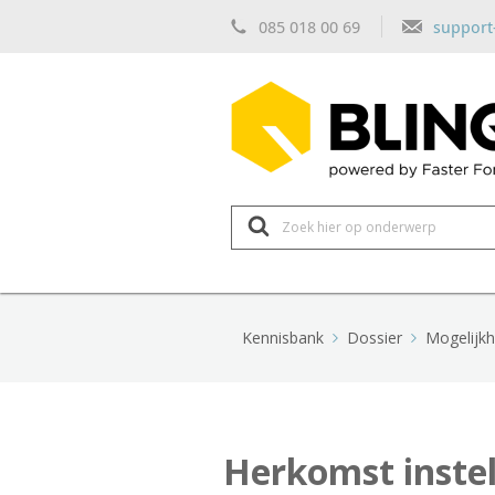
085 018 00 69
support
Z
o
e
k
n
a
a
r
Kennisbank
Dossier
Mogelijkh
Herkomst instel