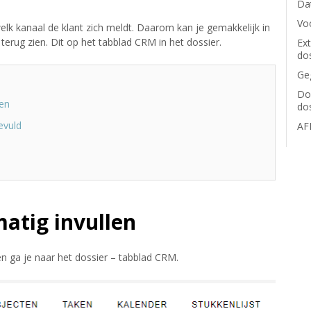
Dat
Voo
elk kanaal de klant zich meldt. Daarom kan je gemakkelijk in
erug zien. Dit op het tabblad CRM in het dossier.
Ext
do
Ge
Do
en
do
evuld
AF
tig invullen
n ga je naar het dossier – tabblad CRM.