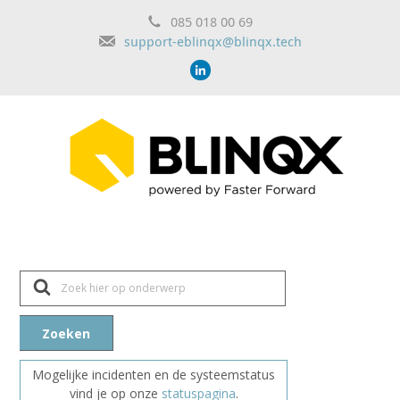
085 018 00 69
support-eblinqx@blinqx.tech
Z
o
e
k
n
Zoeken
a
a
r
Mogelijke incidenten en de systeemstatus
vind je op onze
statuspagina
.