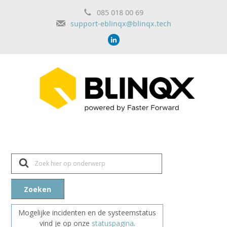
085 018 00 69
support-eblinqx@blinqx.tech
Z
o
e
k
n
Zoeken
a
a
r
Mogelijke incidenten en de systeemstatus
vind je op onze
statuspagina
.