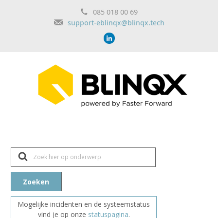
085 018 00 69
support-eblinqx@blinqx.tech
Z
o
e
k
n
Zoeken
a
a
r
Mogelijke incidenten en de systeemstatus
vind je op onze
statuspagina
.