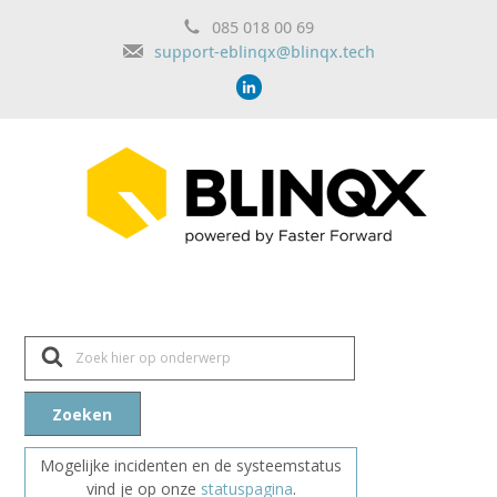
085 018 00 69
support-eblinqx@blinqx.tech
Z
o
e
k
n
Zoeken
a
a
r
Mogelijke incidenten en de systeemstatus
vind je op onze
statuspagina
.