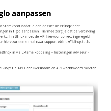
Figlo aanpassen
o Start komt nadat je een dossier uit eBlinqx hebt
lingen in Figlo aanpassen. Hiermee zorg je dat de verbinding
 werkt. In eBlinqx moet de API hiervoor correct ingeregeld
stuur hiervoor een e-mail naar support-eblinqx@blinqx.tech.
 eBlinqx in via Externe koppeling – Instellingen adviseur –
n eBlinqx De API Gebruikersnaam en API wachtwoord moeten