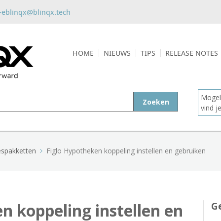
-eblinqx@blinqx.tech
HOME
NIEUWS
TIPS
RELEASE NOTES
Mogeli
Zoeken
vind 
espakketten
Figlo Hypotheken koppeling instellen en gebruiken
n koppeling instellen en
Ge