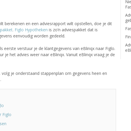
Ni
Fa
Adv
ge
lt berekenen en een adviesrapport wilt opstellen, doe je dit
Fa
spakket
.
Figlo Hypotheken
is zo’n adviespakket dat is
gevens eenvoudig worden gedeeld.
Fi
Ad
s eerste verstuur je de klantgegevens van eBlinqx naar Figlo.
eB
 je het advies weer naar eBlinqx. Vanuit eBlinqx vraag je de
nqx, volg je onderstaand stappenplan om gegevens heen en
.
glo
r Figlo
ssen