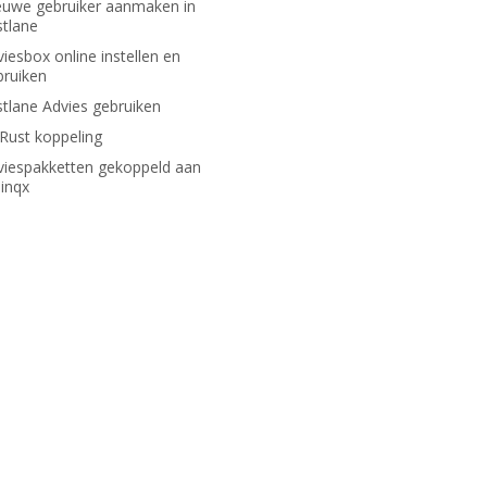
euwe gebruiker aanmaken in
stlane
iesbox online instellen en
bruiken
stlane Advies gebruiken
nRust koppeling
viespakketten gekoppeld aan
linqx