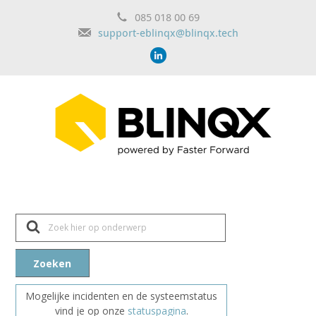
085 018 00 69
support-eblinqx@blinqx.tech
Z
o
e
k
n
Zoeken
a
a
r
Mogelijke incidenten en de systeemstatus
vind je op onze
statuspagina
.