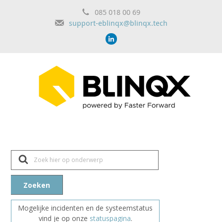
085 018 00 69
support-eblinqx@blinqx.tech
Z
o
e
k
n
Zoeken
a
a
r
Mogelijke incidenten en de systeemstatus
vind je op onze
statuspagina
.