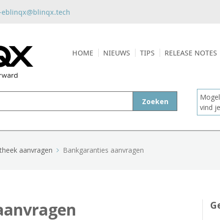
-eblinqx@blinqx.tech
HOME
NIEUWS
TIPS
RELEASE NOTES
Mogeli
Zoeken
vind 
theek aanvragen
Bankgaranties aanvragen
aanvragen
Ge