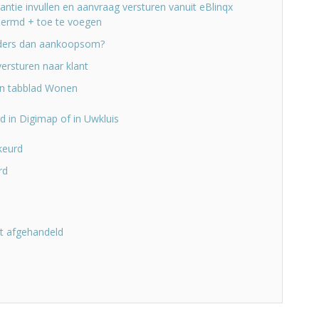
ntie invullen en aanvraag versturen vanuit eBlinqx
ermd + toe te voegen
ers dan aankoopsom?
ersturen naar klant
n tabblad Wonen
d in Digimap of in Uwkluis
keurd
rd
t afgehandeld