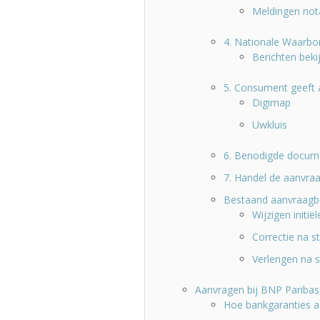
Meldingen not
4. Nationale Waarbo
Berichten beki
5. Consument geeft 
Digimap
Uwkluis
6. Benodigde docum
7. Handel de aanvraa
Bestaand aanvraagber
Wijzigen initië
Correctie na st
Verlengen na s
Aanvragen bij BNP Paribas
Hoe bankgaranties 