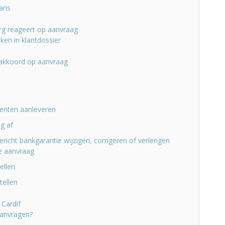
aris
rg reageert op aanvraag
jken in klantdossier
akkoord op aanvraag
enten aanleveren
g af
icht bankgarantie wijzigen, corrigeren of verlengen
le aanvraag
ellen
tellen
 Cardif
aanvragen?