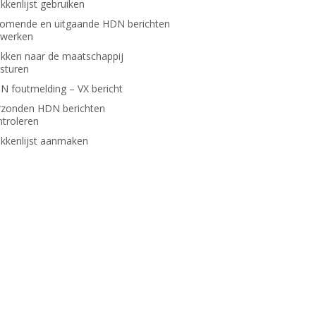
kkenlijst gebruiken
komende en uitgaande HDN berichten
rwerken
ukken naar de maatschappij
rsturen
N foutmelding – VX bericht
rzonden HDN berichten
ntroleren
ukkenlijst aanmaken