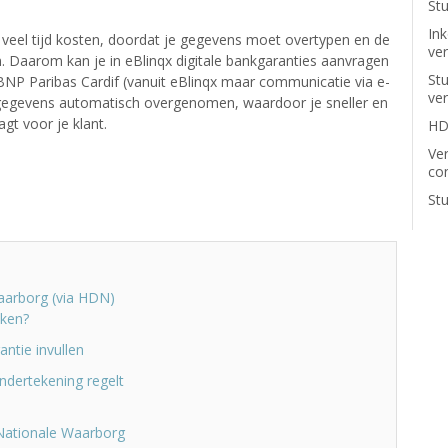
Stu
In
veel tijd kosten, doordat je gegevens moet overtypen en de
ve
. Daarom kan je in eBlinqx digitale bankgaranties aanvragen
St
BNP Paribas Cardif (vanuit eBlinqx maar communicatie via e-
ve
ggegevens automatisch overgenomen, waardoor je sneller en
gt voor je klant.
HD
Ve
co
St
aarborg (via HDN)
iken?
ntie invullen
ondertekening regelt
Nationale Waarborg