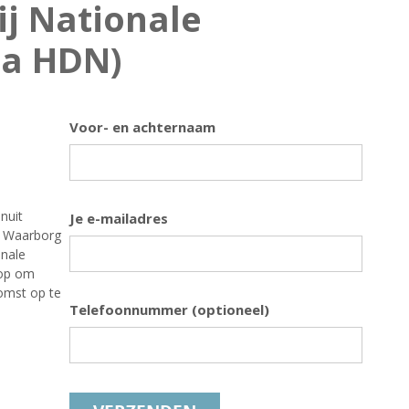
j Nationale
ia HDN)
Voor- en achternaam
nuit
Je e-mailadres
le Waarborg
onale
 op om
omst op te
Telefoonnummer (optioneel)