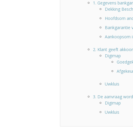
1. Gegevens bankgara
Dekking Besch
Hoofdsom and
Bankgarantie v
Aankoopsom i
2. Klant geeft akkoor
Digimap
Goedge
Afgekeu
Uwkluis
3. De aanvraag word
Digimap
Uwkluis