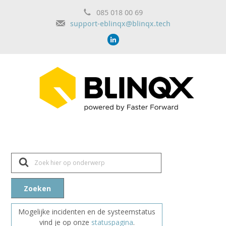
085 018 00 69
support-eblinqx@blinqx.tech
Z
o
e
k
n
Zoeken
a
a
r
Mogelijke incidenten en de systeemstatus
vind je op onze
statuspagina
.